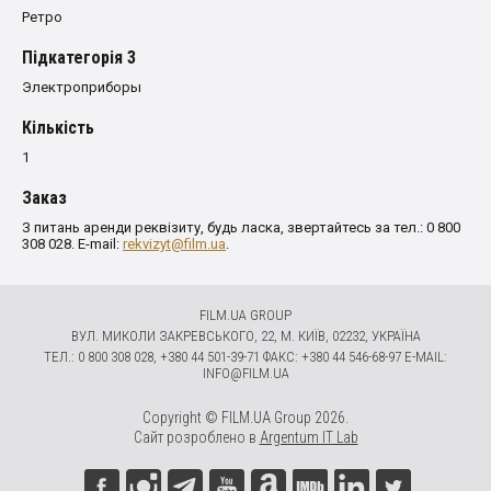
Ретро
Пiдкатегорiя 3
Электроприборы
Кількість
1
Заказ
З питань аренди реквізиту, будь ласка, звертайтесь за тел.: 0 800
308 028. E-mail:
rekvizyt@film.ua
.
FILM.UA GROUP
ВУЛ. МИКОЛИ ЗАКРЕВСЬКОГО, 22, М. КИЇВ, 02232, УКРАЇНА
ТЕЛ.: 0 800 308 028, +380 44 501-39-71 ФАКС: +380 44 546-68-97 E-MAIL:
INFO@FILM.UA
Copyright © FILM.UA Group 2026.
Сайт розроблено в
Argentum IT Lab