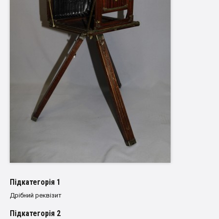
Пiдкатегорiя 1
Дрібний реквізит
Пiдкатегорiя 2