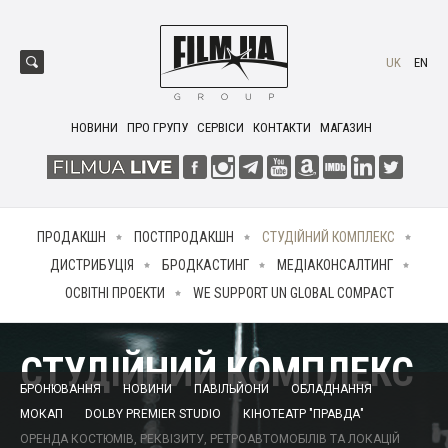
UK
EN
НОВИНИ
ПРО ГРУПУ
СЕРВІСИ
КОНТАКТИ
МАГАЗИН
ПРОДАКШН
ПОСТПРОДАКШН
СТУДІЙНИЙ КОМПЛЕКС
ДИСТРИБУЦІЯ
БРОДКАСТИНГ
МЕДІАКОНСАЛТИНГ
ОСВІТНІ ПРОЕКТИ
WE SUPPORT UN GLOBAL COMPACT
СТУДІЙНИЙ КОМПЛЕКС
БРОНЮВАННЯ
НОВИНИ
ПАВІЛЬЙОНИ
ОБЛАДНАННЯ
МОКАП
DOLBY PREMIER STUDIO
КІНОТЕАТР "ПРАВДА"
ОРЕНДА КОСТЮМІВ, РЕКВІЗИТУ, РЕТРОАВТОМОБІЛІВ ТА ЛОКАЦІЙ