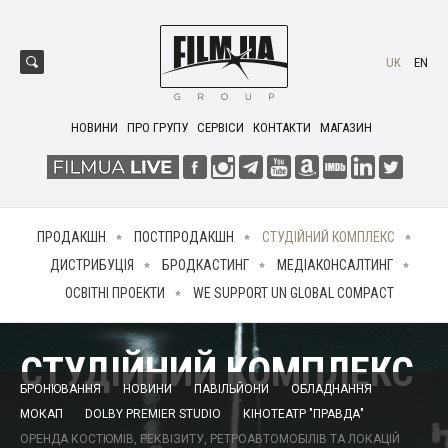
UK
EN
НОВИНИ
ПРО ГРУПУ
СЕРВІСИ
КОНТАКТИ
МАГАЗИН
ПРОДАКШН
ПОСТПРОДАКШН
СТУДІЙНИЙ КОМПЛЕКС
ДИСТРИБУЦІЯ
БРОДКАСТИНГ
МЕДІАКОНСАЛТИНГ
ОСВІТНІ ПРОЕКТИ
WE SUPPORT UN GLOBAL COMPACT
СТУДІЙНИЙ КОМПЛЕКС
БРОНЮВАННЯ
НОВИНИ
ПАВІЛЬЙОНИ
ОБЛАДНАННЯ
МОКАП
DOLBY PREMIER STUDIO
КІНОТЕАТР "ПРАВДА"
ОРЕНДА КОСТЮМІВ, РЕКВІЗИТУ, РЕТРОАВТОМОБІЛІВ ТА ЛОКАЦІЙ