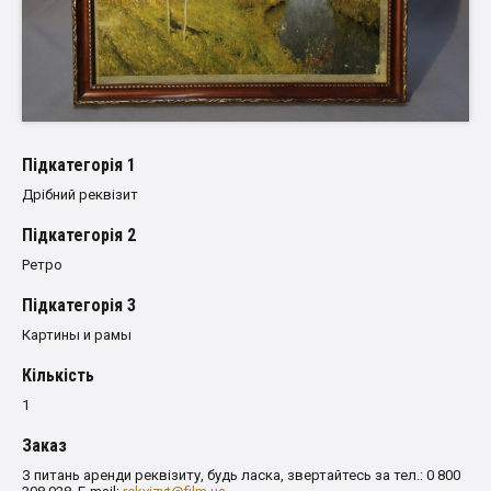
Пiдкатегорiя 1
Дрібний реквізит
Пiдкатегорiя 2
Ретро
Пiдкатегорiя 3
Картины и рамы
Кількість
1
Заказ
З питань аренди реквізиту, будь ласка, звертайтесь за тел.: 0 800