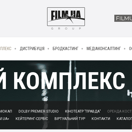
МПЛЕКС
ДИСТРИБУЦІЯ
БРОДКАСТИНГ
МЕДІАКОНСАЛТИНГ
О
Й КОМПЛЕКС
МОКАП
DOLBY PREMIER STUDIO
КІНОТЕАТР "ПРАВДА"
ОРЕНДА КОСТЮ
M.UA»
КЕЙТЕРИНГ-СЕРВІС
ВІРТУАЛЬНИЙ ТУР
КОНТАКТИ
КАТАЛОГ