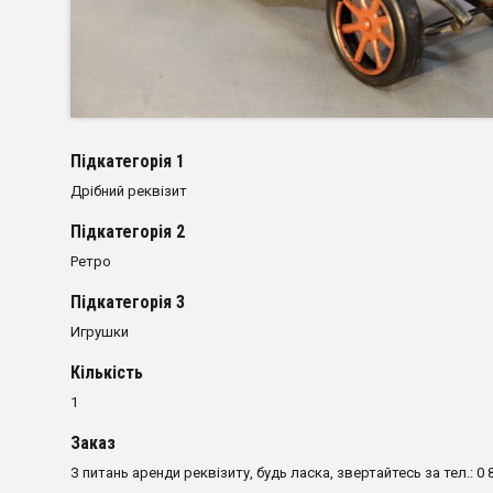
Пiдкатегорiя 1
Дрібний реквізит
Пiдкатегорiя 2
Ретро
Пiдкатегорiя 3
Игрушки
Кількість
1
Заказ
З питань аренди реквізиту, будь ласка, звертайтесь за тел.: 0 8