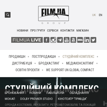
UK
EN
НОВИНИ
ПРО ГРУПУ
СЕРВІСИ
КОНТАКТИ
МАГАЗИН
ПРОДАКШН
ПОСТПРОДАКШН
СТУДІЙНИЙ КОМПЛЕКС
ДИСТРИБУЦІЯ
БРОДКАСТИНГ
МЕДІАКОНСАЛТИНГ
ОСВІТНІ ПРОЕКТИ
WE SUPPORT UN GLOBAL COMPACT
СТУДІЙНИЙ КОМПЛЕКС
БРОНЮВАННЯ
НОВИНИ
ПАВІЛЬЙОНИ
ОБЛАДНАННЯ
МОКАП
DOLBY PREMIER STUDIO
КІНОТЕАТР "ПРАВДА"
ОРЕНДА КОСТЮМІВ, РЕКВІЗИТУ, РЕТРОАВТОМОБІЛІВ ТА ЛОКАЦІЙ