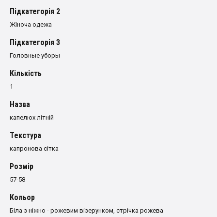
Пiдкатегорiя 2
Жіноча одежа
Пiдкатегорiя 3
Головные уборы
Кількість
1
Назва
капелюх літній
Текстура
капронова сітка
Розмiр
57-58
Кольор
Біла з ніжно - рожевим візерунком, стрічка рожева