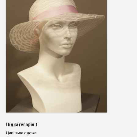
Пiдкатегорiя 1
Цивільна одежа