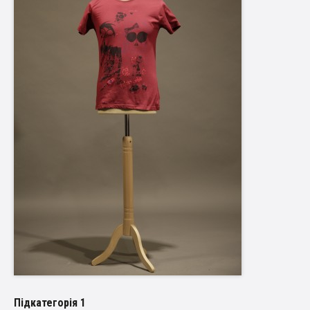
Пiдкатегорiя 1