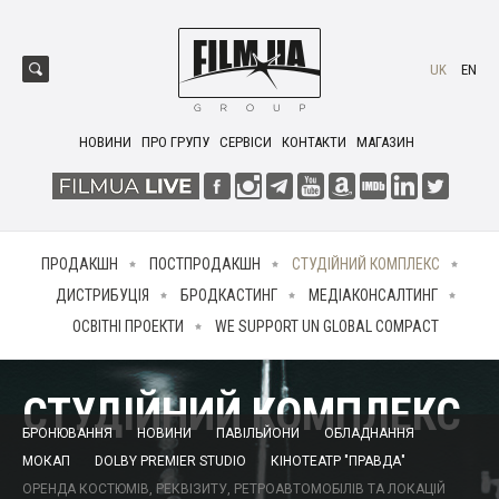
UK
EN
НОВИНИ
ПРО ГРУПУ
СЕРВІСИ
КОНТАКТИ
МАГАЗИН
ПРОДАКШН
ПОСТПРОДАКШН
СТУДІЙНИЙ КОМПЛЕКС
ДИСТРИБУЦІЯ
БРОДКАСТИНГ
МЕДІАКОНСАЛТИНГ
ОСВІТНІ ПРОЕКТИ
WE SUPPORT UN GLOBAL COMPACT
СТУДІЙНИЙ КОМПЛЕКС
БРОНЮВАННЯ
НОВИНИ
ПАВІЛЬЙОНИ
ОБЛАДНАННЯ
МОКАП
DOLBY PREMIER STUDIO
КІНОТЕАТР "ПРАВДА"
ОРЕНДА КОСТЮМІВ, РЕКВІЗИТУ, РЕТРОАВТОМОБІЛІВ ТА ЛОКАЦІЙ