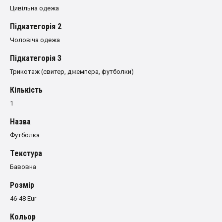
Цивільна одежа
Пiдкатегорiя 2
Чоловіча одежа
Пiдкатегорiя 3
Трикотаж (свитер, джемпера, футболки)
Кількість
1
Назва
Футболка
Текстура
Бавовна
Розмiр
46-48 Eur
Кольор