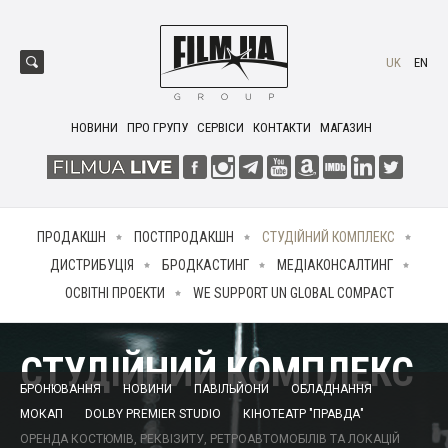
UK
EN
НОВИНИ
ПРО ГРУПУ
СЕРВІСИ
КОНТАКТИ
МАГАЗИН
ПРОДАКШН
ПОСТПРОДАКШН
СТУДІЙНИЙ КОМПЛЕКС
ДИСТРИБУЦІЯ
БРОДКАСТИНГ
МЕДІАКОНСАЛТИНГ
ОСВІТНІ ПРОЕКТИ
WE SUPPORT UN GLOBAL COMPACT
СТУДІЙНИЙ КОМПЛЕКС
БРОНЮВАННЯ
НОВИНИ
ПАВІЛЬЙОНИ
ОБЛАДНАННЯ
МОКАП
DOLBY PREMIER STUDIO
КІНОТЕАТР "ПРАВДА"
ОРЕНДА КОСТЮМІВ, РЕКВІЗИТУ, РЕТРОАВТОМОБІЛІВ ТА ЛОКАЦІЙ