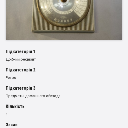
Пiдкатегорiя 1
Дрібний реквізит
Пiдкатегорiя 2
Ретро
Пiдкатегорiя 3
Предметы домашнего обихода
Кількість
1
Заказ