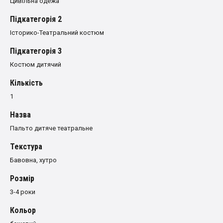
Цивільна одежа
Пiдкатегорiя 2
Історико-Театральний костюм
Пiдкатегорiя 3
Костюм дитячий
Кількість
1
Назва
Пальто дитяче театральне
Текстура
Бавовна, хутро
Розмiр
3-4 роки
Кольор