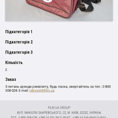
Пiдкатегорiя 1
Пiдкатегорiя 2
Пiдкатегорiя 3
Кількість
2
Заказ
З питань аренди реквізиту, будь ласка, звертайтесь за тел.: 0 800
308 028. E-mail:
rekvizyt@film.ua
.
FILM.UA GROUP
ВУЛ. МИКОЛИ ЗАКРЕВСЬКОГО, 22, М. КИЇВ, 02232, УКРАЇНА
ТЕЛ.: 0 800 308 028, +380 44 501-39-71 ФАКС: +380 44 546-68-97 E-MAIL: