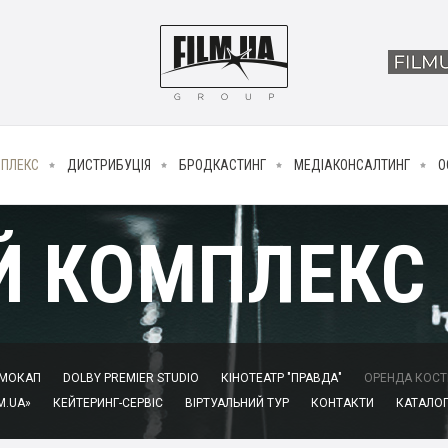
МПЛЕКС
ДИСТРИБУЦІЯ
БРОДКАСТИНГ
МЕДІАКОНСАЛТИНГ
О
Й КОМПЛЕКС
МОКАП
DOLBY PREMIER STUDIO
КІНОТЕАТР "ПРАВДА"
ОРЕНДА КОСТЮ
M.UA»
КЕЙТЕРИНГ-СЕРВІС
ВІРТУАЛЬНИЙ ТУР
КОНТАКТИ
КАТАЛОГ