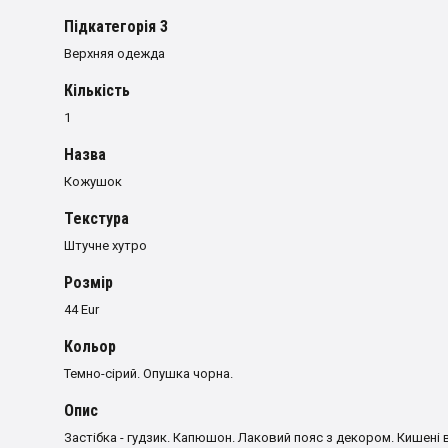
Пiдкатегорiя 3
Верхняя одежда
Кількість
1
Назва
Кожушок
Текстура
Штучне хутро
Розмiр
44 Eur
Кольор
Темно-сірий. Опушка чорна.
Опис
Застібка - гудзик. Капюшон. Лаковий пояс з декором. Кишені в