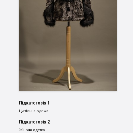
Пiдкатегорiя 1
Цивільна одежа
Пiдкатегорiя 2
Жіноча одежа