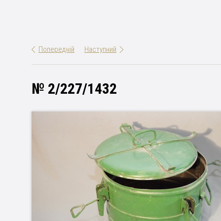
Попередній
Наступний
№ 2/227/1432