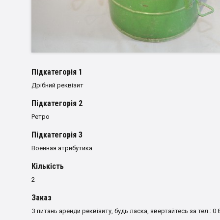
Пiдкатегорiя 1
Дрібний реквізит
Пiдкатегорiя 2
Ретро
Пiдкатегорiя 3
Военная атрибутика
Кількість
2
Заказ
З питань аренди реквізиту, будь ласка, звертайтесь за тел.: 0 8