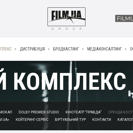
МПЛЕКС
ДИСТРИБУЦІЯ
БРОДКАСТИНГ
МЕДІАКОНСАЛТИНГ
О
Й КОМПЛЕКС
МОКАП
DOLBY PREMIER STUDIO
КІНОТЕАТР "ПРАВДА"
ОРЕНДА КОСТЮ
M.UA»
КЕЙТЕРИНГ-СЕРВІС
ВІРТУАЛЬНИЙ ТУР
КОНТАКТИ
КАТАЛОГ