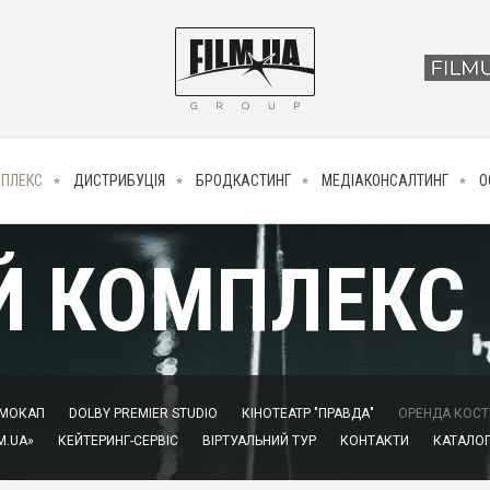
МПЛЕКС
ДИСТРИБУЦІЯ
БРОДКАСТИНГ
МЕДІАКОНСАЛТИНГ
О
Й КОМПЛЕКС
МОКАП
DOLBY PREMIER STUDIO
КІНОТЕАТР "ПРАВДА"
ОРЕНДА КОСТЮ
M.UA»
КЕЙТЕРИНГ-СЕРВІС
ВІРТУАЛЬНИЙ ТУР
КОНТАКТИ
КАТАЛОГ