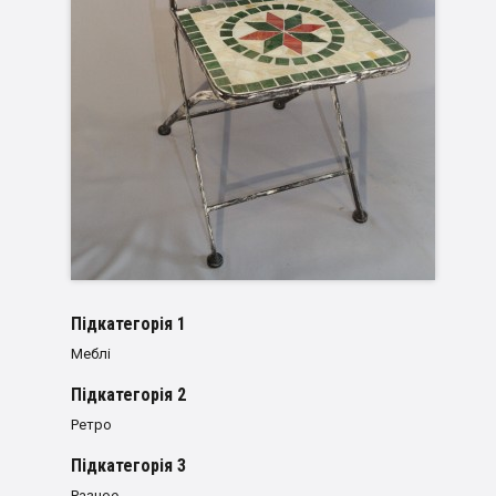
Пiдкатегорiя 1
Меблі
Пiдкатегорiя 2
Ретро
Пiдкатегорiя 3
Разное