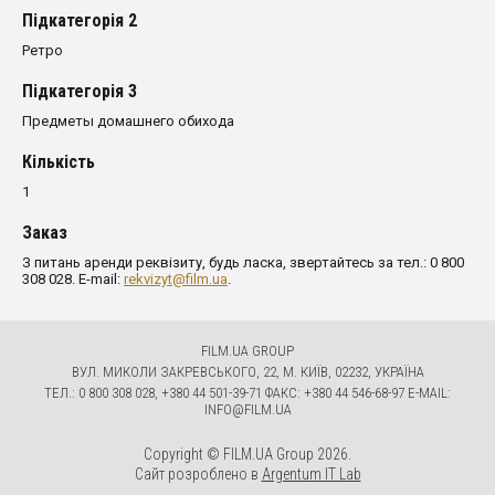
Пiдкатегорiя 2
Ретро
Пiдкатегорiя 3
Предметы домашнего обихода
Кількість
1
Заказ
З питань аренди реквізиту, будь ласка, звертайтесь за тел.: 0 800
308 028. E-mail:
rekvizyt@film.ua
.
FILM.UA GROUP
ВУЛ. МИКОЛИ ЗАКРЕВСЬКОГО, 22, М. КИЇВ, 02232, УКРАЇНА
ТЕЛ.: 0 800 308 028, +380 44 501-39-71 ФАКС: +380 44 546-68-97 E-MAIL:
INFO@FILM.UA
Copyright © FILM.UA Group 2026.
Сайт розроблено в
Argentum IT Lab