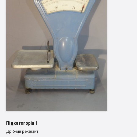
Пiдкатегорiя 1
Дрібний реквізит