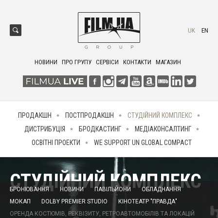
UK
EN
НОВИНИ
ПРО ГРУПУ
СЕРВІСИ
КОНТАКТИ
МАГАЗИН
ПРОДАКШН
ПОСТПРОДАКШН
СТУДІЙНИЙ КОМПЛЕКС
ДИСТРИБУЦІЯ
БРОДКАСТИНГ
МЕДІАКОНСАЛТИНГ
ОСВІТНІ ПРОЕКТИ
WE SUPPORT UN GLOBAL COMPACT
СТУДІЙНИЙ КОМПЛЕКС
БРОНЮВАННЯ
НОВИНИ
ПАВІЛЬЙОНИ
ОБЛАДНАННЯ
МОКАП
DOLBY PREMIER STUDIO
КІНОТЕАТР "ПРАВДА"
ОРЕНДА КОСТЮМІВ, РЕКВІЗИТУ, РЕТРОАВТОМОБІЛІВ ТА ЛОКАЦІЙ