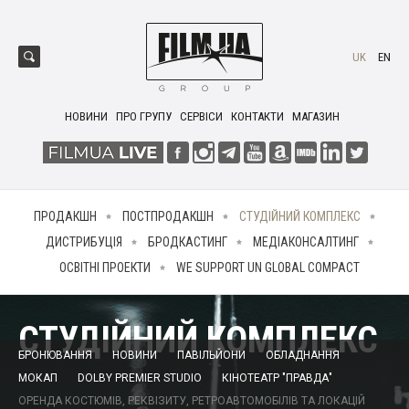
UK
EN
НОВИНИ
ПРО ГРУПУ
СЕРВІСИ
КОНТАКТИ
МАГАЗИН
ПРОДАКШН
ПОСТПРОДАКШН
СТУДІЙНИЙ КОМПЛЕКС
ДИСТРИБУЦІЯ
БРОДКАСТИНГ
МЕДІАКОНСАЛТИНГ
ОСВІТНІ ПРОЕКТИ
WE SUPPORT UN GLOBAL COMPACT
СТУДІЙНИЙ КОМПЛЕКС
БРОНЮВАННЯ
НОВИНИ
ПАВІЛЬЙОНИ
ОБЛАДНАННЯ
МОКАП
DOLBY PREMIER STUDIO
КІНОТЕАТР "ПРАВДА"
ОРЕНДА КОСТЮМІВ, РЕКВІЗИТУ, РЕТРОАВТОМОБІЛІВ ТА ЛОКАЦІЙ