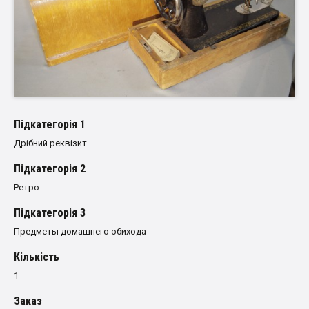
Пiдкатегорiя 1
Дрібний реквізит
Пiдкатегорiя 2
Ретро
Пiдкатегорiя 3
Предметы домашнего обихода
Кількість
1
Заказ