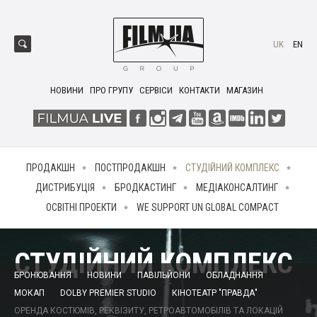
UK
EN
НОВИНИ
ПРО ГРУПУ
СЕРВІСИ
КОНТАКТИ
МАГАЗИН
ПРОДАКШН
ПОСТПРОДАКШН
СТУДІЙНИЙ КОМПЛЕКС
ДИСТРИБУЦІЯ
БРОДКАСТИНГ
МЕДІАКОНСАЛТИНГ
ОСВІТНІ ПРОЕКТИ
WE SUPPORT UN GLOBAL COMPACT
СТУДІЙНИЙ КОМПЛЕКС
БРОНЮВАННЯ
НОВИНИ
ПАВІЛЬЙОНИ
ОБЛАДНАННЯ
МОКАП
DOLBY PREMIER STUDIO
КІНОТЕАТР "ПРАВДА"
ОРЕНДА КОСТЮМІВ, РЕКВІЗИТУ, РЕТРОАВТОМОБІЛІВ ТА ЛОКАЦІЙ