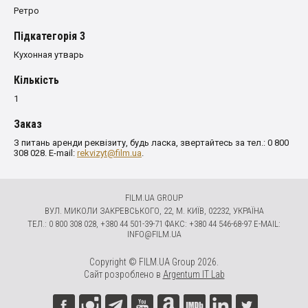
Ретро
Пiдкатегорiя 3
Кухонная утварь
Кількість
1
Заказ
З питань аренди реквізиту, будь ласка, звертайтесь за тел.: 0 800
308 028. E-mail:
rekvizyt@film.ua
.
FILM.UA GROUP
ВУЛ. МИКОЛИ ЗАКРЕВСЬКОГО, 22, М. КИЇВ, 02232, УКРАЇНА
ТЕЛ.: 0 800 308 028, +380 44 501-39-71 ФАКС: +380 44 546-68-97 E-MAIL:
INFO@FILM.UA
Copyright © FILM.UA Group 2026.
Сайт розроблено в
Argentum IT Lab