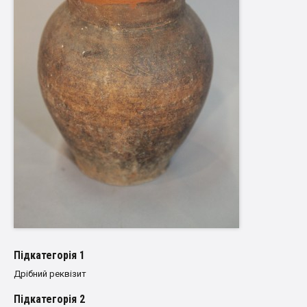
Пiдкатегорiя 1
Дрібний реквізит
Пiдкатегорiя 2