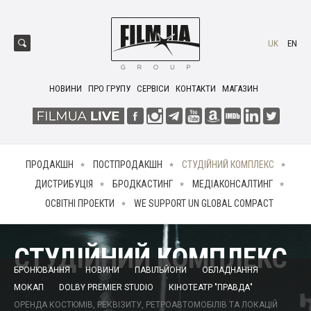
UK
EN
НОВИНИ
ПРО ГРУПУ
СЕРВІСИ
КОНТАКТИ
МАГАЗИН
ПРОДАКШН
ПОСТПРОДАКШН
СТУДІЙНИЙ КОМПЛЕКС
ДИСТРИБУЦІЯ
БРОДКАСТИНГ
МЕДІАКОНСАЛТИНГ
ОСВІТНІ ПРОЕКТИ
WE SUPPORT UN GLOBAL COMPACT
СТУДІЙНИЙ КОМПЛЕКС
БРОНЮВАННЯ
НОВИНИ
ПАВІЛЬЙОНИ
ОБЛАДНАННЯ
МОКАП
DOLBY PREMIER STUDIO
КІНОТЕАТР "ПРАВДА"
ОРЕНДА КОСТЮМІВ, РЕКВІЗИТУ, РЕТРОАВТОМОБІЛІВ ТА ЛОКАЦІЙ