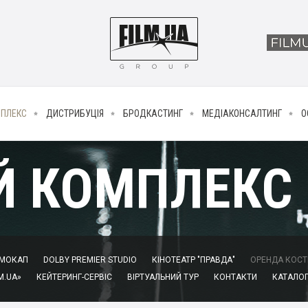
МПЛЕКС
ДИСТРИБУЦІЯ
БРОДКАСТИНГ
МЕДІАКОНСАЛТИНГ
О
Й КОМПЛЕКС
МОКАП
DOLBY PREMIER STUDIO
КІНОТЕАТР "ПРАВДА"
ОРЕНДА КОСТЮ
M.UA»
КЕЙТЕРИНГ-СЕРВІС
ВІРТУАЛЬНИЙ ТУР
КОНТАКТИ
КАТАЛОГ