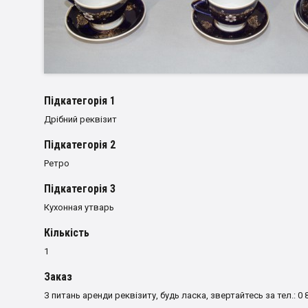
Пiдкатегорiя 1
Дрібний реквізит
Пiдкатегорiя 2
Ретро
Пiдкатегорiя 3
Кухонная утварь
Кількість
1
Заказ
З питань аренди реквізиту, будь ласка, звертайтесь за тел.: 0 8