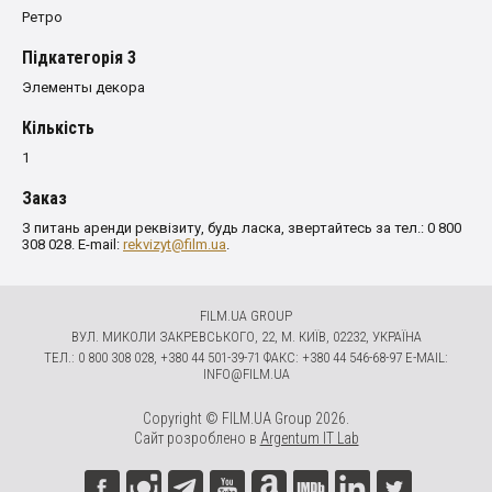
Ретро
Пiдкатегорiя 3
Элементы декора
Кількість
1
Заказ
З питань аренди реквізиту, будь ласка, звертайтесь за тел.: 0 800
308 028. E-mail:
rekvizyt@film.ua
.
FILM.UA GROUP
ВУЛ. МИКОЛИ ЗАКРЕВСЬКОГО, 22, М. КИЇВ, 02232, УКРАЇНА
ТЕЛ.: 0 800 308 028, +380 44 501-39-71 ФАКС: +380 44 546-68-97 E-MAIL:
INFO@FILM.UA
Copyright © FILM.UA Group 2026.
Сайт розроблено в
Argentum IT Lab