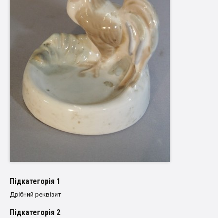
Пiдкатегорiя 1
Дрібний реквізит
Пiдкатегорiя 2