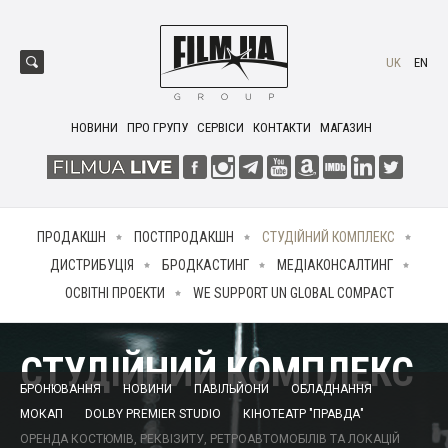
UK
EN
НОВИНИ
ПРО ГРУПУ
СЕРВІСИ
КОНТАКТИ
МАГАЗИН
ПРОДАКШН
ПОСТПРОДАКШН
СТУДІЙНИЙ КОМПЛЕКС
ДИСТРИБУЦІЯ
БРОДКАСТИНГ
МЕДІАКОНСАЛТИНГ
ОСВІТНІ ПРОЕКТИ
WE SUPPORT UN GLOBAL COMPACT
СТУДІЙНИЙ КОМПЛЕКС
БРОНЮВАННЯ
НОВИНИ
ПАВІЛЬЙОНИ
ОБЛАДНАННЯ
МОКАП
DOLBY PREMIER STUDIO
КІНОТЕАТР "ПРАВДА"
ОРЕНДА КОСТЮМІВ, РЕКВІЗИТУ, РЕТРОАВТОМОБІЛІВ ТА ЛОКАЦІЙ