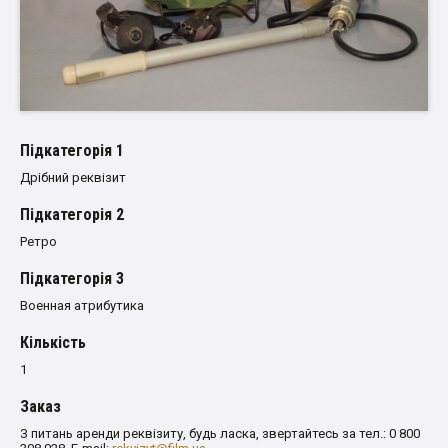
Пiдкатегорiя 1
Дрібний реквізит
Пiдкатегорiя 2
Ретро
Пiдкатегорiя 3
Военная атрибутика
Кількість
1
Заказ
З питань аренди реквізиту, будь ласка, звертайтесь за тел.: 0 800