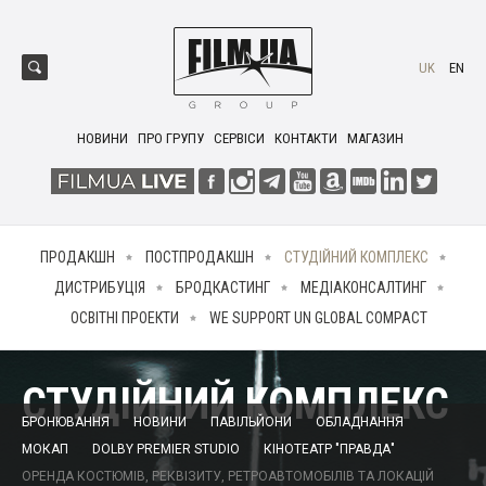
UK
EN
НОВИНИ
ПРО ГРУПУ
СЕРВІСИ
КОНТАКТИ
МАГАЗИН
ПРОДАКШН
ПОСТПРОДАКШН
СТУДІЙНИЙ КОМПЛЕКС
ДИСТРИБУЦІЯ
БРОДКАСТИНГ
МЕДІАКОНСАЛТИНГ
ОСВІТНІ ПРОЕКТИ
WE SUPPORT UN GLOBAL COMPACT
СТУДІЙНИЙ КОМПЛЕКС
БРОНЮВАННЯ
НОВИНИ
ПАВІЛЬЙОНИ
ОБЛАДНАННЯ
МОКАП
DOLBY PREMIER STUDIO
КІНОТЕАТР "ПРАВДА"
ОРЕНДА КОСТЮМІВ, РЕКВІЗИТУ, РЕТРОАВТОМОБІЛІВ ТА ЛОКАЦІЙ