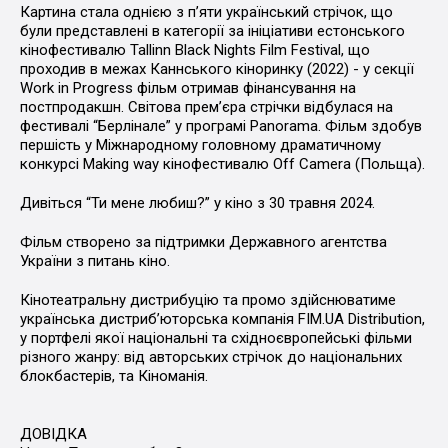
Картина стала однією з п’яти український стрічок, що
були представлені в категорії за ініціативи естонського
кінофестивалю Tallinn Black Nights Film Festival, що
проходив в межах Каннського кіноринку (2022) - у секції
Work in Progress фільм отримав фінансування на
постпродакшн. Світова премʼєра стрічки відбулася на
фестивалі “Берлінале” у програмі Panorama. Фільм здобув
першість у Міжнародному головному драматичному
конкурсі Making way кінофестивалю Off Camera (Польща).
Дивіться “Ти мене любиш?” у кіно з 30 травня 2024.
Фільм створено за підтримки Державного агентства
України з питань кіно.
Кінотеатральну дистрибуцію та промо здійснюватиме
українська дистрибʼюторська компанія FIM.UA Distribution,
у портфелі якої національні та східноєвропейські фільми
різного жанру: від авторських стрічок до національних
блокбастерів, та Кіноманія.
ДОВІДКА