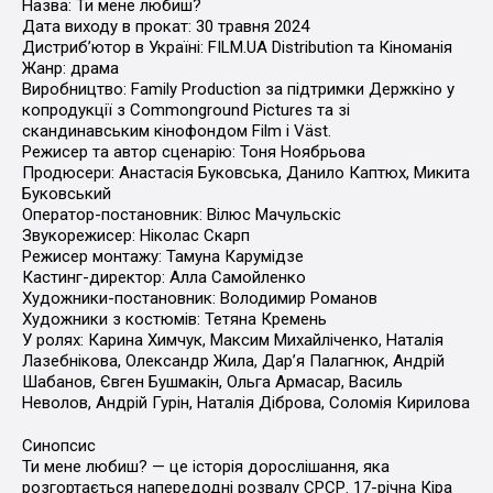
Назва: Ти мене любиш?
Дата виходу в прокат: 30 травня 2024
Дистрибʼютор в Україні: FILM.UA Distribution та Кіноманія
Жанр: драма
Виробництво: Family Production за підтримки Держкіно у
копродукції з Сommonground Pictures та зі
скандинавським кінофондом Film i Väst.
Режисер та автор сценарію: Тоня Ноябрьова
Продюсери: Анастасія Буковська, Данило Каптюх, Микита
Буковський
Оператор-постановник: Вілюс Мачульскіс
Звукорежисер: Ніколас Скарп
Режисер монтажу: Тамуна Карумідзе
Кастинг-директор: Алла Самойленко
Художники-постановник: Володимир Романов
Художники з костюмів: Тетяна Кремень
У ролях: Карина Химчук, Максим Михайліченко, Наталія
Лазебнікова, Олександр Жила, Дарʼя Палагнюк, Андрій
Шабанов, Євген Бушмакін, Ольга Армасар, Василь
Неволов, Андрій Гурін, Наталія Діброва, Соломія Кирилова
Синопсис
Ти мене любиш? — це історія дорослішання, яка
розгортається напередодні розвалу СРСР. 17-річна Кіра