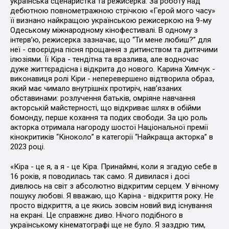
українська сценаристка та режисерка. За роботу над
дебютною повнометражною стрічкою «Герой мого часу»
її визнано найкращою українською режисеркою на 9-му
Одеському міжнародному кінофестивалі. В одному з
інтервʼю, режисерка зазначає, що “Ти мене любиш?” для
неї - своєрідна пісня прощання з дитинством та дитячими
ілюзіями. Її Кіра - тендітна та вразлива, але водночас
дуже життєрадісна і відкрита до нового. Карина Химчук -
виконавиця ролі Кіри - неперевершено відтворила образ,
який має чимало внутрішніх протиріч, навʼязаних
обставинами: розлучення батьків, омріяне навчання
акторській майстерності, що відкриває шлях в обійми
бомонду, перше кохання та подих свободи. За цю роль
акторка отримала нагороду шостої Національної премії
кінокритиків “Кіноколо” в категорії “Найкраща акторка” в
2023 році.
«Кіра - це я, а я - це Кіра. Принаймні, коли я згадую себе в
16 років, я поводилась так само. Я дивилася і досі
дивлюсь на світ з абсолютно відкритим серцем. У вічному
пошуку любові. Я вважаю, що Каріна - відкриття року. Не
просто відкриття, а це якись зовсім новий вид існування
на екрані. Це справжнє диво. Нічого подібного в
українському кінематографі ще не було. Я заздрю тим,