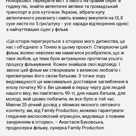
Ноябрьової: перекрити міст з лівого на правий берег в
годину пік, знайти автентичні автівки та громадський
транспорт в усіх куточках України, зібрати купу
автентичного реквізиту і навіть взимку викупити на OLX
сухе листя по 5 грн/штуку - усе заради відтворення однієї
з найчуттєвіших сцен у фільмі.
«Ця історія перегукується з історією мого дитинства, це
нас і обʼєднало з Тонею в цьому проєкті. Створюючи цей
фільм, волею-неволею ми намагался розібратися, що ж
таке любов, ця тема була актуальною протягом усього
процесу фільмування. Кожен знайшов свої відповіді. І
звісно цей фільм ми створювали з великою любовʼю і
присвячуємо його своїм батькам. З точки зору
видовищності це максимально достовірне заглиблення в
епоху початку 90-х. Він цікавий в першу чергу для людей
нашого віку, які памʼятають 90-ті, для наших батьків, для
молоді, якій цікаво побачити, як все було в той час.
Маючи 20-річний досвід у зйомках якісного світового
контенту, ми, від Family Production, можемо гарантувати
глядачеві високоякісний атракціон, видовище з повним
зануренням в історію», – Анастасія Буковська,
продюсерка фільму, оунерка Family Production.