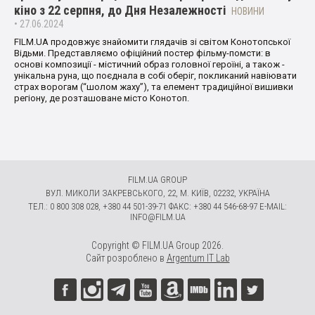
кіно з 22 серпня, до Дня Незалежності
НОВИНИ
• 27.06.2024
FILM.UA продовжує знайомити глядачів зі світом Конотопської
Відьми. Представляємо офіційний постер фільму-помсти: в
основі композиції - містичний образ головної героїні, а також -
унікальна руна, що поєднала в собі оберіг, покликаний навіювати
страх ворогам (“шолом жаху”), та елемент традиційної вишивки
регіону, де розташоване місто Конотоп.
FILM.UA GROUP
ВУЛ. МИКОЛИ ЗАКРЕВСЬКОГО, 22, М. КИЇВ, 02232, УКРАЇНА
ТЕЛ.: 0 800 308 028, +380 44 501-39-71 ФАКС: +380 44 546-68-97 E-MAIL:
INFO@FILM.UA
Copyright © FILM.UA Group 2026.
Сайт розроблено в
Argentum IT Lab