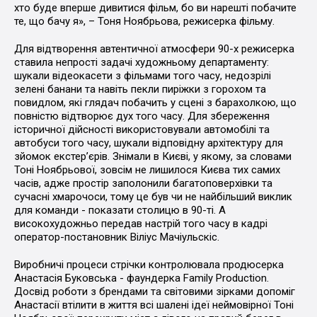
хто буде вперше дивитися фільм, бо ви нарешті побачите
те, що бачу я», – Тоня Ноябрьова, режисерка фільму.
Для відтворення автентичної атмосфери 90-х режисерка
ставила непрості задачі художньому департаменту:
шукали відеокасети з фільмами того часу, недозрілі
зелені банани та навіть пекли пиріжки з горохом та
повидлом, які глядач побачить у сцені з барахолкою, що
повністю відтворює дух того часу. Для збереження
історичної дійсності використовували автомобілі та
автобуси того часу, шукали відповідну архітектуру для
зйомок екстерʼєрів. Знімали в Києві, у якому, за словами
Тоні Ноябрьової, зовсім не лишилося Києва тих самих
часів, адже простір заполонили багатоповерхівки та
сучасні хмарочоси, тому це був чи не найбільший виклик
для команди - показати столицю в 90-ті. А
високохудожньо передав настрій того часу в кадрі
оператор-постановник Віліус Мачіульскіс.
Виробничі процеси стрічки контролювала продюсерка
Анастасія Буковська - фаундерка Family Production.
Досвід роботи з брендами та світовими зірками допоміг
Анастасії втілити в життя всі шалені ідеї неймовірної Тоні