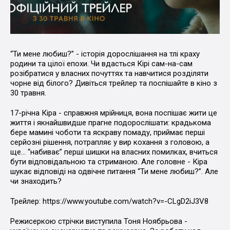
“Ти мене любиш?” - історія дорослішання на тлі краху
родини та цілої епохи. Чи вдасться Кірі сам-на-сам
розібратися у власних почуттях та навчитися розділяти
чорне від білого? Дивіться трейлер та поспішайте в кіно з
30 травня.
17-річна Кіра - справжня мрійниця, вона поспішає жити це
життя і якнайшвидше прагне подорослішати: крадькома
бере мамині чоботи та яскраву помаду, приймає перші
серйозні рішення, потрапляє у вир кохання з головою, а
ще… “набиває” перші шишки на власних помилках, вчиться
бути відповідальною та стриманою. Але головне - Кіра
шукає відповіді на одвічне питання “Ти мене любиш?”. Але
чи знаходить?
Трейлер: https://www.youtube.com/watch?v=-CLgD2iJ3V8
Режисеркою стрічки виступила Тоня Ноябрьова -