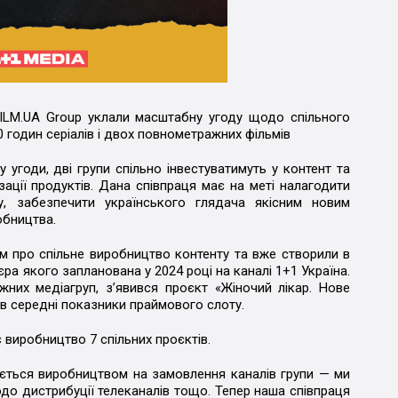
FILM.UA Group уклали масштабну угоду щодо спільного
0 годин серіалів і двох повнометражних фільмів
угоди, дві групи спільно інвестуватимуть у контент та
ації продуктів. Дана співпраця має на меті налагодити
ту, забезпечити українського глядача якісним новим
обництва.
м про спільне виробництво контенту та вже створили в
ра якого запланована у 2024 році на каналі 1+1 Україна.
них медіагруп, зʼявився проєкт «Жіночий лікар. Нове
ив середні показники праймового слоту.
 виробництво 7 спільних проєктів.
ється виробництвом на замовлення каналів групи — ми
до дистрибуції телеканалів тощо. Тепер наша співпраця