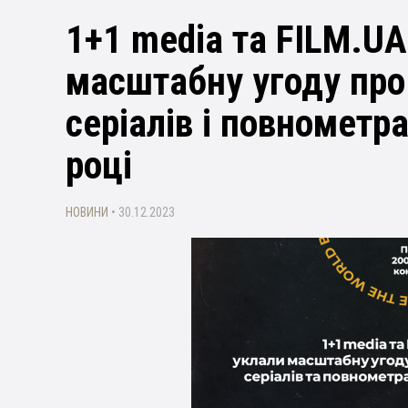
1+1 media та FILM.UA
масштабну угоду про
серіалів і повнометр
році
НОВИНИ
• 30.12.2023