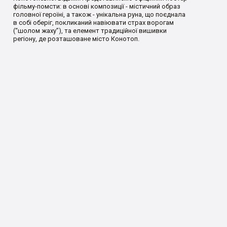
фільму-помсти: в основі композиції - містичний образ
головної героїні, а також - унікальна руна, що поєднала
в собі оберіг, покликаний навіювати страх ворогам
(“шолом жаху”), та елемент традиційної вишивки
регіону, де розташоване місто Конотоп.