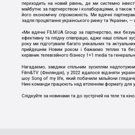
переходить на новий рівень, де ми системно інвес
майбутнє за партнерством і колабораціями, а також 
його економічну спроможність. Ми вдячні партнер
задля процвітання українського ринку та України», —
«Ми вдячні FILM.UA Group за партнерство, яке безу
ефективну та плідну співпрацю, адже наші спільні зу
року ми підготували багато унікальних та актуальних
прийдешнім Новим роком і бажаємо теплих та без
керівник телевізійного бізнесу 1+1 media та генерал
Нагадаємо, завдяки спільним зусиллям надпотужни
Film&TV (Фінляндія), у 2022 вдалося відзняти украї
шоу Song of my life, який побачили мільйони глядач
Нині команди працюють над втіленням формату для ук
Слідкуйте за новинами та до зустрічей на теле та кіно