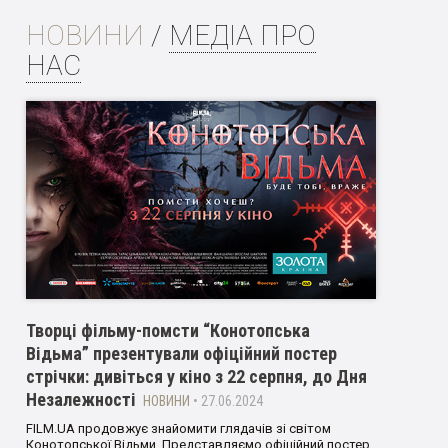
НОВИНИ
/
МЕДІА ПРО
НАС
Творці фільму-помсти “Конотопська
Відьма” презентували офіційний постер
стрічки: дивіться у кіно з 22 серпня, до Дня
Незалежності
НОВИНИ
• 27.06.2024
FILM.UA продовжує знайомити глядачів зі світом
Конотопської Відьми. Представляємо офіційний постер