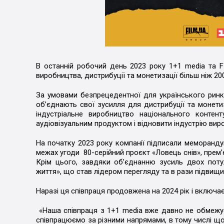
В останній робочий день 2023 року 1+1 media та 
виробництва, дистрибуції та монетизації більш ніж 20
За умовами безпрецедентної для українського ринку 
об’єднають свої зусилля для дистрибуції та монетиз
індустріальне виробництво національного контен
аудіовізуальним продуктом і відновити індустрію вир
На початку 2023 року компанії підписали меморанду
межах угоди 80-серійний проєкт «Ловець снів», премʼє
Крім цього, завдяки обʼєднанню зусиль двох потуж
життя», що став лідером перегляду та в рази підвищ
Наразі ця співпраця продовжена на 2024 рік і включає
«Наша співпраця з 1+1 media вже давно не обмежу
співпрацюємо за різними напрямами, в тому числі що