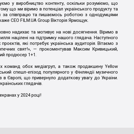
туємо у виробництво контенту, оскільки розуміємо, що
тому що ми віримо в потенціал українського продукту та
ам за співпрацю та пишаємось роботою з однодумцями
 каже СЕО FILM.UA Group Вікторія Ярмощук.
мовно надихає та мотивує на нові досягнення. Віримо в
силля націлені на підтримку нашого глядача. Наступного
 проєктів, які потребує українська аудиторія. Вітаємо з
печних свят!», — прокоментував Максим Кривицький,
ьний продюсер 1+1.
х команд обох медіагруп, а також продакшену Yellow
нський спешл-епізод популярного у Фінляндії музичного
ів в Європі, що привернуло додаткову увагу до України.
раїнських глядачів.
екранах у 2024 році!