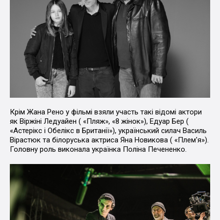
Крім Жана Рено у фільмі взяли участь такі відомі актори
як Віржіні Ледуайен ( «Пляж», «8 жінок»), Едуар Бер (
«Астерікс і Обелікс в Британії»), український силач Василь
Вірастюк та білоруська актриса Яна Новикова ( «Плем'я»).
Головну роль виконала українка Поліна Печененко.