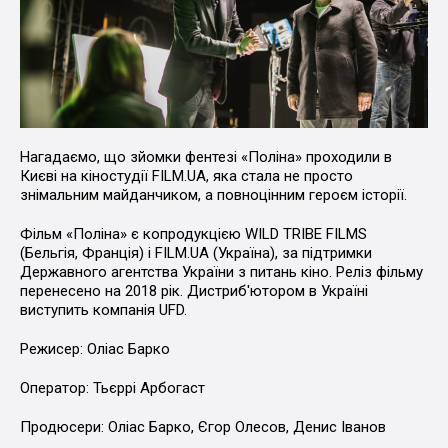
Нагадаємо, що зйомки фентезі «Поліна» проходили в
Києві на кіностудії FILM.UA, яка стала не просто
знімальним майданчиком, а повноцінним героєм історії.
Фільм «Поліна» є копродукцією WILD TRIBE FILMS
(Бельгія, Франція) і FILM.UA (Україна), за підтримки
Державного агентства України з питань кіно. Реліз фільму
перенесено на 2018 рік. Дистриб'ютором в Україні
виступить компанія UFD.
Режисер: Оліас Барко
Оператор: Тьєррі Арбогаст
Продюсери: Оліас Барко, Єгор Олесов, Денис Іванов