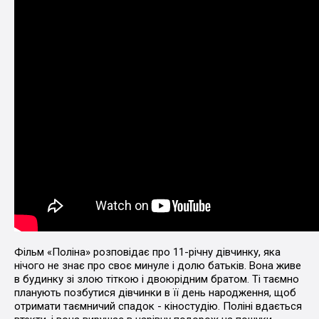
Фільм «Поліна» розповідає про 11-річну дівчинку, яка
нічого не знає про своє минуле і долю батьків. Вона живе
в будинку зі злою тіткою і двоюрідним братом. Ті таємно
планують позбутися дівчинки в її день народження, щоб
отримати таємничий спадок - кіностудію. Поліні вдається