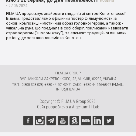
НОВИНИ
• 27.06.2024
FILM.UA продовжує знайомити глядачів зі світом Конотопської
Відьми. Представляємо офіційний постер фільму-помсти: в
основі композиції - містичний образ головної героїні, а також -
унікальна руна, що поєднала в собі оберіг, покликаний навіювати
страх ворогам (“шолом жаху”), та елемент традиційної вишивки
регіону, де розташоване місто Конотоп.
FILM.UA GROUP
ВУЛ. МИКОЛИ ЗАКРЕВСЬКОГО, 22, М. КИЇВ, 02232, УКРАЇНА
ТЕЛ.: 0 800 308 028, +380 44 501-39-71 ФАКС: +380 44 546-68-97 E-MAIL:
INFO@FILM.UA
Copyright © FILM.UA Group 2026.
Сайт розроблено в
Argentum IT Lab