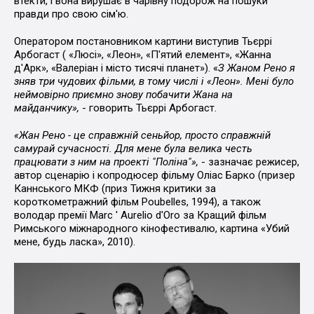
втекти, і вона вирушає в чарівну подорож на пошуки
правди про свою сім'ю.
Оператором постановником картини виступив Тьєррі
Арбогаст ( «Люсі», «Леон», «П'ятий елемент», «Жанна
д'Арк», «Валеріан і місто тисячі планет»). «
З Жаном Рено я
зняв три чудових фільми, в тому числі і «Леон». Мені було
неймовірно приємно знову побачити Жана на
майданчику»,
- говорить Тьєррі Арбогаст.
«Жан Рено - це справжній сеньйор, просто справжній
самурай сучасності. Для мене була велика честь
працювати з ним на проекті "Поліна"»,
- зазначає режисер,
автор сценарію і копродюсер фільму Оліас Барко (призер
Каннського МКФ (приз Тижня критики за
короткометражний фільм Poubelles, 1994), а також
володар премії Marc ' Aurelio d'Oro за Кращий фільм
Римського міжнародного кінофестивалю, картина «Убий
мене, будь ласка», 2010).