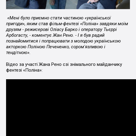
«Мені було приємно стати частиною «української
пригоди», яким став фільм-фентезі «Поліна» завдяки моїм
друзям - режисерові Оліасу Барко і оператору Тьєррі
Арбогасту, - коментує Жан Рено. - І я був радий
познайомитися і попрацювати з молодою українською
акторкою Поліною Печененко, сором'язливою і
тендітною».
Відео за участі Жана Рено сзі знімального майданчику
фентезі «Поліна»: