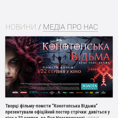
НОВИНИ
/
МЕДІА ПРО НАС
Творці фільму-помсти “Конотопська Відьма”
презентували офіційний постер стрічки: дивіться у
кіно з 22 серпня, до Дня Незалежності