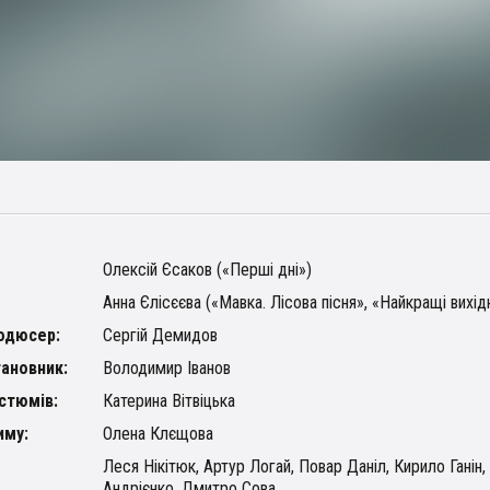
Олексій Єсаков («Перші дні»)
Анна Єлісєєва («Мавка. Лісова пісня», «Найкращі вихідн
одюсер:
Сергій Демидов
ановник:
Володимир Іванов
стюмів:
Катерина Вітвіцька
иму:
Олена Клєщова
Леся Нікітюк, Артур Логай, Повар Даніл, Кирило Ганін,
Андрієнко, Дмитро Сова