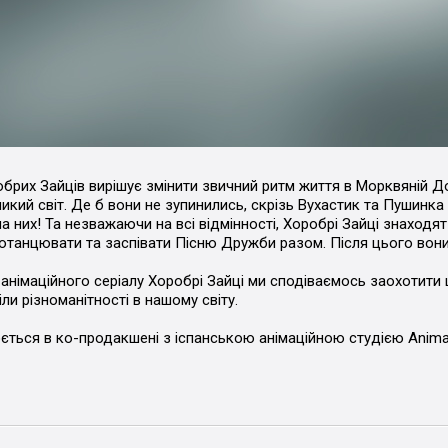
брих Зайців вирішує змінити звичний ритм життя в Морквяній Д
икий світ. Де б вони не зупинились, скрізь Вухастик та Пушинка
 них! Та незважаючи на всі відмінності, Хоробрі Зайці знаходят
отанцювати та заспівати Пісню Дружби разом. Після цього вон
німаційного серіалу Хоробрі Зайці ми сподіваємось заохотити ц
ли різноманітності в нашому світу.
ться в ко-продакшені з іспанською анімаційною студією Anima