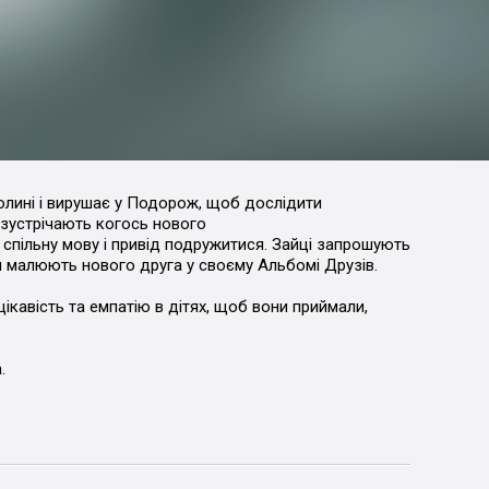
олині і вирушає у Подорож, щоб дослідити
 зустрічають когось нового
 спільну мову і привід подружитися. Зайці запрошують
и малюють нового друга у своєму Альбомі Друзів.
ікавість та емпатію в дітях, щоб вони приймали,
.