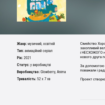
Жанр:
музичний, освітній
Сімейство Хоро
захопливий вел
Тип:
анімаційний серіал
і НЕСХОЖОГО на
нового друга п
Рік:
2021
Статус:
у виробництві
За допомогою а
поважали і раді
Виробництво:
Glowberry, Anima
Тривалість:
52 х 7 хв
Проект створює