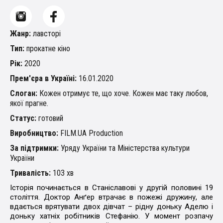
Жанр:
лавсторі
Тип:
прокатне кіно
Рік:
2020
Прем'єра в Україні:
16.01.2020
Слоган:
Кожен отримує те, що хоче. Кожен має таку любов,
якої прагне.
Статус:
готовий
Виробництво:
FILM.UA Production
За підтримки:
Уряду України та Міністерства культури
України
Тривалість:
103 хв
Історія починається в Станіславові у другій половині 19
століття. Доктор Анґер втрачає в пожежі дружину, але
вдається врятувати двох дівчат – рідну доньку Аделю і
доньку хатніх робітників Стефанію. У момент розпачу