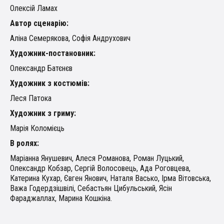
Олексій Ламах
Автор сценарію:
Аліна Семерякова, Софія Андрухович
Художник-постановник:
Олександр Батєнєв
Художник з костюмів:
Леся Патока
Художник з гриму:
Марія Коломієць
В ролях:
Маріанна Янушевич, Алеся Романова, Роман Луцький,
Олександр Кобзар, Сергій Волосовець, Ада Роговцева,
Катерина Кухар, Євген Янович, Наталя Васько, Ірма Вітовська,
Важа Годердзішвілі, Себастьян Цибульський, Ясін
Фараджаллах, Марина Кошкіна.