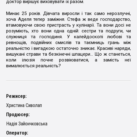
доктор вирішує виховувати їх разом.
Минає 25 років. Дівчата виросли і так само нерозлучні,
хоча Аделя тепер заміжня. Стефа ж веде господарство,
втамовуючи свою пристрасть у кулінарії. Та вони досі не
розуміють, хто вони одна одній: сестри та подруги, чи
служниця та господиня. У калейдоскопі любові та
ревнощів, подвійних смислів та таємниць грань між
реальністю і вигадкою остаточно зникає. Красиві наряди,
вишукані страви та безкінечні шпацери… Що ж станеться,
коли ілюзія почне розвіюватися, а замість неї
вималюється реальність?
Режисер:
Христина Сиволап
Продюсер:
Надія Зайончковська
Оператор: