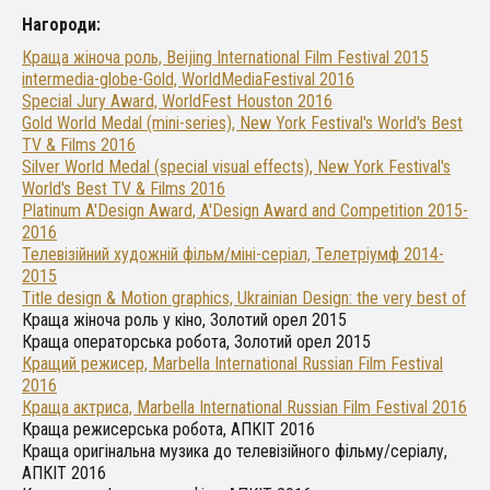
Нагороди:
Краща жіноча роль, Beijing International Film Festival 2015
intermedia-globe-Gold, WorldMediaFestival 2016
Special Jury Award, WorldFest Houston 2016
Gold World Medal (mini-series), New York Festival's World's Best
TV & Films 2016
Silver World Medal (special visual effects), New York Festival's
World's Best TV & Films 2016
Platinum A'Design Award, A'Design Award and Competition 2015-
2016
Телевізійний художній фільм/міні-серіал, Телетріумф 2014-
2015
Title design & Motion graphics, Ukrainian Design: the very best of
Краща жіноча роль у кіно, Золотий орел 2015
Краща операторська робота, Золотий орел 2015
Кращий режисер, Marbella International Russian Film Festival
2016
Краща актриса, Marbella International Russian Film Festival 2016
Краща режисерська робота, АПКІТ 2016
Краща оригінальна музика до телевізійного фільму/серіалу,
АПКІТ 2016