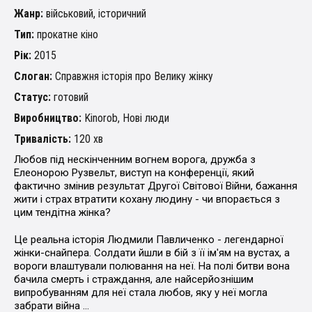
Жанр:
військовий, історичний
Тип:
прокатне кіно
Рік:
2015
Слоган:
Справжня історія про Велику жінку
Статус:
готовий
Виробництво:
Kinorob, Нові люди
Тривалість:
120 хв
Любов під нескінченним вогнем ворога, дружба з
Елеонорою Рузвельт, виступ на конференції, який
фактично змінив результат Другої Світової Війни, бажання
жити і страх втратити кохану людину - чи впорається з
цим тендітна жінка?
Це реальна історія Людмили Павличенко - легендарної
жінки-снайпера. Солдати йшли в бій з її ім'ям на вустах, а
вороги влаштували полювання на неї. На полі битви вона
бачила смерть і страждання, але найсерйознішим
випробуванням для неї стала любов, яку у неї могла
забрати війна ...