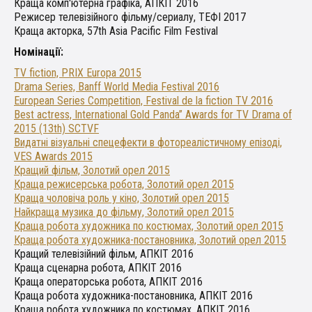
Краща комп'ютерна графіка, АПКІТ 2016
Режисер телевізійного фільму/сериалу, ТЕФІ 2017
Краща акторка, 57th Asia Pacific Film Festival
Номінації:
TV fiction, PRIX Europa 2015
Drama Series, Banff World Media Festival 2016
European Series Competition, Festival de la fiction TV 2016
Best actress, International Gold Panda” Awards for TV Drama of
2015 (13th) SCTVF
Видатні візуальні спецефекти в фотореалістичному епізоді,
VES Awards 2015
Кращий фільм, Золотий орел 2015
Краща режисерська робота, Золотий орел 2015
Краща чоловіча роль у кіно, Золотий орел 2015
Найкраща музика до фільму, Золотий орел 2015
Краща робота художника по костюмах, Золотий орел 2015
Краща робота художника-постановника, Золотий орел 2015
Кращий телевізійний фільм, АПКІТ 2016
Краща сценарна робота, АПКІТ 2016
Краща операторська робота, АПКІТ 2016
Краща робота художника-постановника, АПКІТ 2016
Краща робота художника по костюмах, АПКІТ 2016