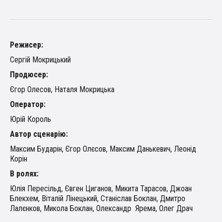
Режисер:
Сергій Мокрицький
Продюсер:
Єгор Олесов, Наталя Мокрицька
Оператор:
Юрій Король
Автор сценарію:
Максим Бударін, Єгор Олєсов, Максим Данькевич, Леонід
Корін
В ролях:
Юлія Пересільд, Євген Циганов, Микита Тарасов, Джоан
Блекхем, Віталій Лінецький, Станіслав Боклан, Дмитро
Лалєнков, Микола Боклан, Олександр Ярема, Олег Драч